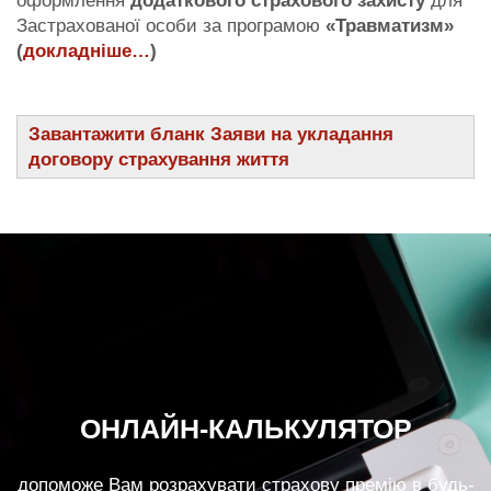
оформлення
додаткового страхового захисту
для
Застрахованої особи за програмою
«Травматизм»
(
докладніше…
)
Завантажити бланк Заяви на укладання
договору страхування життя
ОНЛАЙН-КАЛЬКУЛЯТОР
допоможе Вам розрахувати страхову премію в будь-